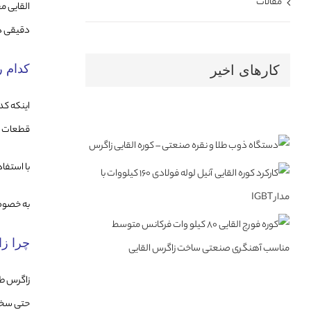
مقالات
القایی م
دقیقی دس
کدام 
کارهای اخیر
اینکه کد
قطعات با
با استفا
به خصوص 
چرا ز
زاگرس ط
حتی سخت ت