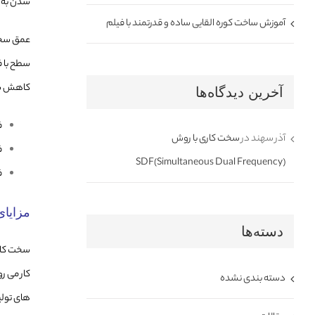
شدن به د
آموزش ساخت کوره القایی ساده و قدرتمند با فیلم
عمق سخت 
سطح با ف
کاهش شک
آخرین دیدگاه‌ها
ف
آذر سهند
در
سخت کاری با روش
ف
SDF(Simultaneous Dual Frequency)
فر
مزایا
دسته‌ها
سخت کاری
کار می ر
دسته بندی نشده
های تولی