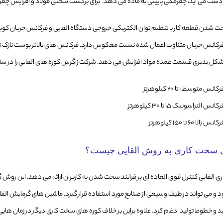
ست می آید، چقرمگی پایینی به ماده می دهد. برای برگشت سختی فولاد و افزایش چقرمگ
شدن قطعه کار با تنظیم توان الکتریکی خروجی دستگاه القایی و فرکانس جریان کویل ب
رکانس جریان متناوب اعمال شده نسبت معکوس دارد. فرکانس های بالاتر پوست نازک
ل پذیری قسمت عمده مواد افزایش می دهد. شرکت زاگرس کوره های القایی را در سه 
رکانس متوسط 1 تا 20 کیلوهرتز
رکانس التراسونیک 15 تا 30 کیلوهرتز
کانس بالا 60 تا 150 کیلوهرتز
ی سخت کاری به روش القایی چیست؟
 القایی کنترل فوق العاده ای بر فرآیند سخت شدن به کاربران ارائه می دهد. این رو
ود و می تواند در طیف وسیعی از صنایع مورد استفاده قرار گیرد. ماشین های گرمایش القای
د و خطوط تولید ادغام کرد. علاوه براین بر خلاف کوره های سخت کاری دیگر در زمان هایی 