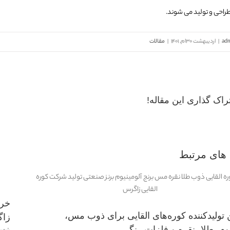
احی و تولید می شوند.
ad
|
اردیبهشت 30ام, 1401
|
مقالات
راک گذاری این مقاله!
های مرتبط
خری
 تولیدکننده کوره‌های القایی برای ذوب مس،
زا
یوم، طلا، نقره و فلزات رنگی