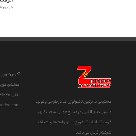
|
بدون دیدگاه
شهریور 7ام, 1404
آدرس:
تهران،
هشتم، کوچه د
تلفن: ۰۹۱۲۸۴۴۶۲۴۰
دستیابی به برترین تکنولوژی ها در طراحی و تولید
uction.com
ماشین های القایی در صنایع جوش، سخت کاری،
فرمینگ، آنیلینگ، فورج و... از برنامه ها و اهداف
شرکت زاگرس می باشد