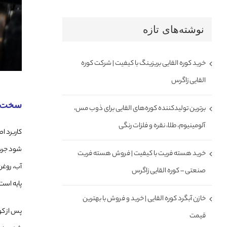
نوشته‌های تازه
خرید کوره القایی بریزینگ با کیفیت | شرکت کوره
القایی زاگرس
سخت ک
برترین تولیدکننده کوره‌های القایی برای ذوب مس،
آلومینیوم، طلا، نقره و فلزات رنگی
کاربرد ا
شود جریا
خرید هسته فریت با کیفیت | فروش هسته فریت
آب، روغن
صنعتی – کوره القایی زاگرس
پایه است
خازن آبگرد کوره القایی | خرید و فروش با بهترین
پس از کو
قیمت