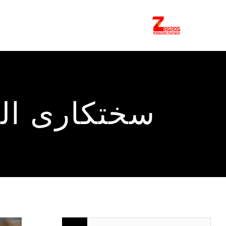
فتن
ه
حتوا
سختکاری القایی (ardening
جستجو
مشاهده