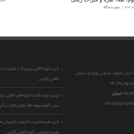
شهریور 7ا
|
بدون دیدگاه
خرید کوره القایی بریزینگ با کیفیت | ش
 آدران، شهرک صنعتی زواره ای، خیابان
القایی زاگرس
وم، پلاک ۲۴
ایمیل:
برترین تولیدکننده کوره‌های القایی بر
info@zagrosind
مس، آلومینیوم، طلا، نقره و فلزات رنگی
خرید هسته فریت با کیفیت | فروش ه
فریت صنعتی – کوره القایی زاگرس