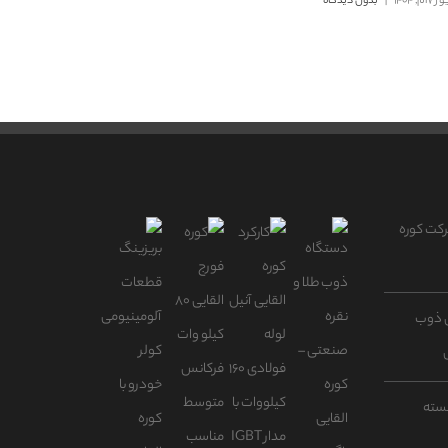
م, 1404
|
بدون دیدگاه
رکت کوره
ای ذوب
سته