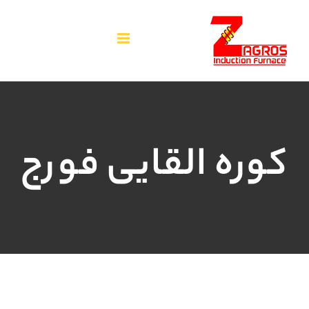
فتن
ه
حتوا
کوره القایی فورج