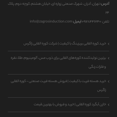
آدرس:
تهران، آدران، شهرک صنعتی زواره ای، خیابان هشتم، کوچه دوم، پلاک
۲۴
تلفن: ۰۹۱۲۸۴۴۶۲۴۰
ایمیل:
info@zagrosinduction.com
خرید کوره القایی بریزینگ با کیفیت | شرکت کوره القایی زاگرس
برترین تولیدکننده کوره‌های القایی برای ذوب مس، آلومینیوم، طلا، نقره
و فلزات رنگی
خرید هسته فریت با کیفیت | فروش هسته فریت صنعتی – کوره القایی
زاگرس
خازن آبگرد کوره القایی | خرید و فروش با بهترین قیمت