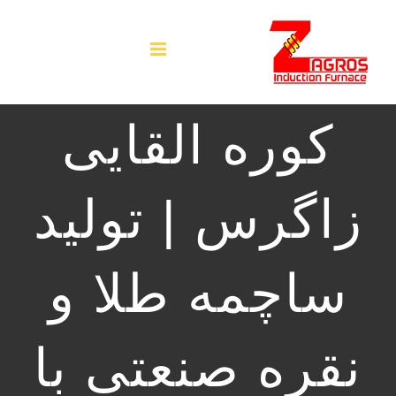
فتن
ه
حتوا
کوره القایی
زاگرس | تولید
ساچمه طلا و
نقره صنعتی با