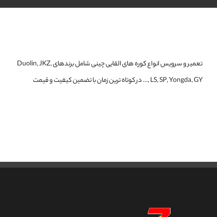
تعمیر و سرویس انواع کوره های القایی چینی شامل برندهای Duolin, JKZ,
LS, SP, Yongda, GY ,… در کوتاه ترین زمان با تضمین کیفیت و قیمت