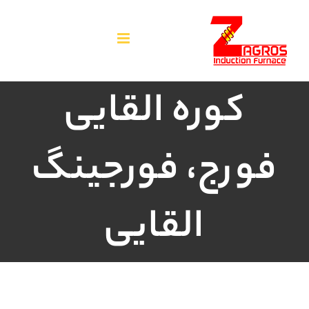
فتن
ه
حتوا
کوره القایی
فورج، فورجینگ
القایی