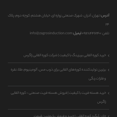
آدرس:
تهران، آدران، شهرک صنعتی زواره ای، خیابان هشتم، کوچه دوم، پلاک
۲۴
تلفن: ۰۹۱۲۸۴۴۶۲۴۰
ایمیل:
info@zagrosinduction.com
خرید کوره القایی بریزینگ با کیفیت | شرکت کوره القایی زاگرس
برترین تولیدکننده کوره‌های القایی برای ذوب مس، آلومینیوم، طلا، نقره
و فلزات رنگی
خرید هسته فریت با کیفیت | فروش هسته فریت صنعتی – کوره القایی
زاگرس
خازن آبگرد کوره القایی | خرید و فروش با بهترین قیمت