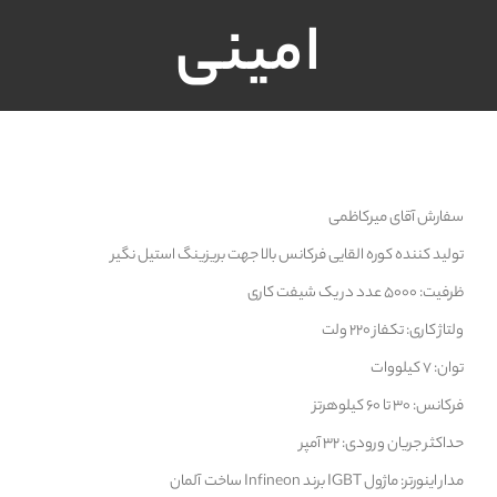
امینی
سفارش آقای میرکاظمی
تولید کننده کوره القایی فرکانس بالا جهت بریزینگ استیل نگیر
ظرفیت: 5000 عدد در یک شیفت کاری
ولتاژ کاری: تکفاز 220 ولت
توان: 7 کیلووات
فرکانس: 30 تا 60 کیلوهرتز
حداکثر جریان ورودی: 32 آمپر
مدار اینورتر: ماژول IGBT برند Infineon ساخت آلمان