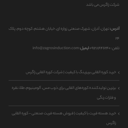
شرکت زاگرس می باشد
آدرس:
تهران، آدران، شهرک صنعتی زواره ای، خیابان هشتم، کوچه دوم، پلاک
۲۴
تلفن: ۰۹۱۲۸۴۴۶۲۴۰
ایمیل:
info@zagrosinduction.com
خرید کوره القایی بریزینگ با کیفیت | شرکت کوره القایی زاگرس
برترین تولیدکننده کوره‌های القایی برای ذوب مس، آلومینیوم، طلا، نقره
و فلزات رنگی
خرید هسته فریت با کیفیت | فروش هسته فریت صنعتی – کوره القایی
زاگرس