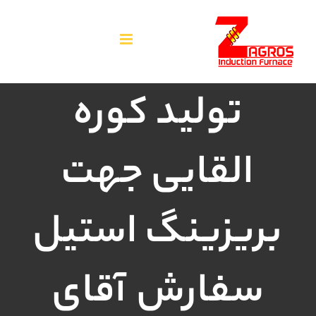
فتن
ه
حتوا
تولید کوره
القایی جهت
بریزینگ استیل
سفارش آقای